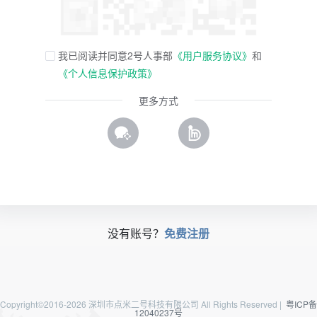
人
事
管
我已阅读并同意2号人事部
《用户服务协议》
和
理
全
《个人信息保护政策》
流
程，
更多方式
畅
享
数
字
化
办
公
没有账号？
免费注册
Copyright©2016-2026 深圳市点米二号科技有限公司 All Rights Reserved
|
粤ICP备
12040237号